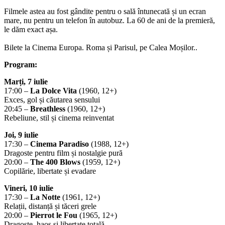
Filmele astea au fost gândite pentru o sală întunecată și un ecran
mare, nu pentru un telefon în autobuz. La 60 de ani de la premieră,
le dăm exact așa.
Bilete la Cinema Europa. Roma și Parisul, pe Calea Moșilor..
Program:
Marți, 7 iulie
17:00 –
La Dolce Vita
(1960, 12+)
Exces, gol și căutarea sensului
20:45 –
Breathless
(1960, 12+)
Rebeliune, stil și cinema reinventat
Joi, 9 iulie
17:30 –
Cinema Paradiso
(1988, 12+)
Dragoste pentru film și nostalgie pură
20:00 –
The 400 Blows
(1959, 12+)
Copilărie, libertate și evadare
Vineri, 10 iulie
17:30 –
La Notte
(1961, 12+)
Relații, distanță și tăceri grele
20:00 –
Pierrot le Fou
(1965, 12+)
Dragoste, haos și libertate totală