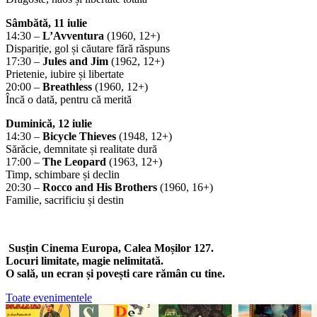
Sâmbătă, 11 iulie
14:30 –
L’Avventura
(1960, 12+)
Dispariție, gol și căutare fără răspuns
17:30 –
Jules and Jim
(1962, 12+)
Prietenie, iubire și libertate
20:00 –
Breathless
(1960, 12+)
Încă o dată, pentru că merită
Duminică, 12 iulie
14:30 –
Bicycle Thieves
(1948, 12+)
Sărăcie, demnitate și realitate dură
17:00 –
The Leopard
(1963, 12+)
Timp, schimbare și declin
20:30 –
Rocco and His Brothers
(1960, 16+)
Familie, sacrificiu și destin
Susțin Cinema Europa, Calea Moșilor 127.
Locuri limitate, magie nelimitată.
O sală, un ecran și povești care rămân cu tine.
Toate evenimentele