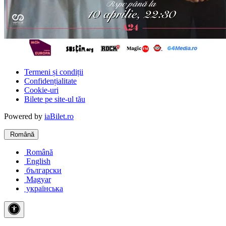
Termeni și condiții
Confidențialitate
Cookie-uri
Bilete pe site-ul tău
Powered by
iaBilet.ro
Română
Română
English
български
Magyar
українська