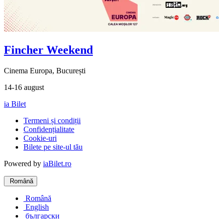
Fincher Weekend
Cinema Europa, București
14-16 august
ia Bilet
Termeni și condiții
Confidențialitate
Cookie-uri
Bilete pe site-ul tău
Powered by
iaBilet.ro
Română
Română
English
български