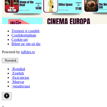
Termeni și condiții
Confidențialitate
Cookie-uri
Bilete pe site-ul tău
Powered by
iaBilet.ro
Română
Română
English
български
Magyar
українська
×