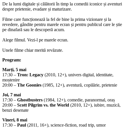
De la lumi digitale și călătorii în timp la comedii iconice și aventuri
despre prietenie, evadare și maturizare.
Filme care funcționează la fel de bine la prima vizionare și la
revedere, gândite pentru marele ecran și pentru publicul care le știe
pe dinafară sau le descoperă acum.
Alege filmul. Vezi-l pe marele ecran.
Unele filme chiar merită revăzute.
Program:
Marți, 5 mai
17:30 –
Tron: Legacy
(2010, 12+), univers digital, identitate,
moștenire
20:00 –
The Goonies
(1985, 12+), aventură, copilărie, prietenie
Joi, 7 mai
17:30 –
Ghostbusters
(1984, 12+), comedie, paranormal, oraș
20:00 –
Scott Pilgrim vs. the World
(2010, 12+), iubire, muzică,
benzi desenate
Vineri, 8 mai
17:30 –
Paul
(2011, 16+), science-fiction, road trip, umor