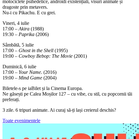
motociclete psihedelice, androidi existențiali, visuri animate și
dragoste prin metavers.
Nu-i cu Pikachu. E cu grei.
Vineri, 4 iulie
17:00 –
Akira
(1988)
19:30 –
Paprika
(2006)
Sâmbătă, 5 iulie
17:00 –
Ghost in the Shell
(1995)
19:00 –
Cowboy Bebop: The Movie
(2001)
Duminică, 6 iulie
17:00 –
Your Name.
(2016)
19:00 –
Mind Game
(2004)
Biletele-s pe iaBilet și la Cinema Europa.
Ne găsești pe Calea Moșilor 127 – cu vibe, cu stil, cu popcornii tăi
preferați.
3 zile. 6 tripuri animate. Ai curaj să-ți lași creierul deschis?
Toate evenimentele