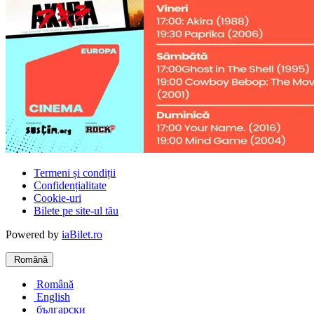
Termeni și condiții
Confidențialitate
Cookie-uri
Bilete pe site-ul tău
Powered by
iaBilet.ro
Română
Română
English
български